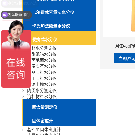
卡尔费休容量法水分仪
怎么联系你们
卡氏炉法微量水分仪
便携式水分仪
AKD-8
>
木材水分测定仪
>
纸张纸箱水分仪
立即咨
>
墙面地面水分仪
>
纺织皮革水分仪
>
食品原料水分仪
>
化工原料水分仪
>
污泥土壤水分仪
>
肉类水分测定仪
>
泡棉材料水分仪
固含量测定仪
固体密度计
>
基础型固体密度计