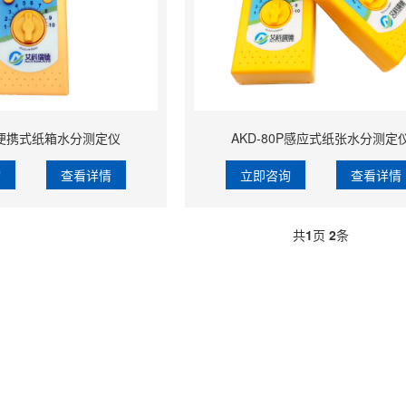
0P便携式纸箱水分测定仪
AKD-80P感应式纸张水分测定
询
查看详情
立即咨询
查看详情
共
1
页
2
条