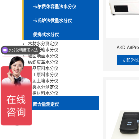
卡尔费休容量法水分仪
卡氏炉法微量水分仪
便携式水分仪
>
木材水分测定仪
AKD-A9
>
纸张纸箱水分仪
水分仪精度怎么选
>
墙面地面水分仪
立即咨
>
纺织皮革水分仪
>
食品原料水分仪
>
化工原料水分仪
>
污泥土壤水分仪
>
肉类水分测定仪
>
泡棉材料水分仪
固含量测定仪