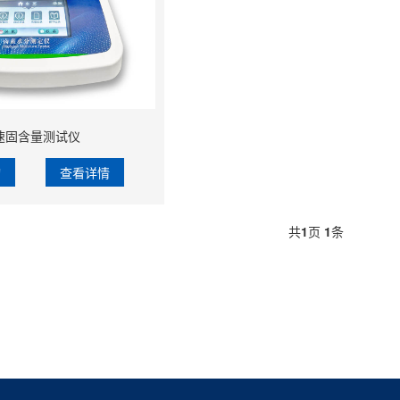
速固含量测试仪
询
查看详情
共
1
页
1
条