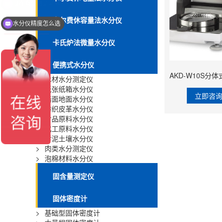
卡尔费休容量法水分仪
水分仪精度怎么选
卡氏炉法微量水分仪
便携式水分仪
>
木材水分测定仪
>
纸张纸箱水分仪
立即咨
>
墙面地面水分仪
>
纺织皮革水分仪
>
食品原料水分仪
>
化工原料水分仪
>
污泥土壤水分仪
>
肉类水分测定仪
>
泡棉材料水分仪
固含量测定仪
固体密度计
>
基础型固体密度计