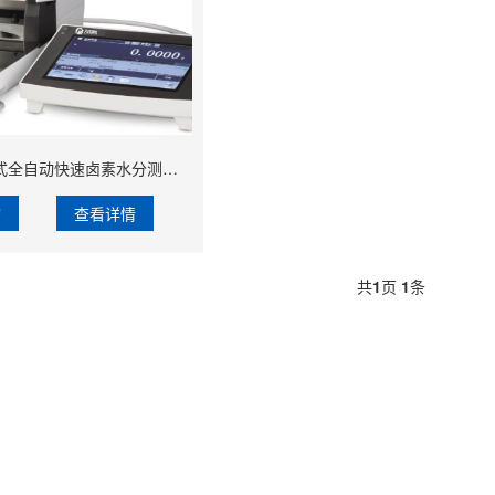
AKD-W10S分体式全自动快速卤素水分测定仪
询
查看详情
共
1
页
1
条