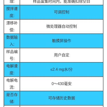
理:
样品富集时间内，能准确扣除空白
搅拌速
可调控制
度:
漂移补
微处理器自动控制
偿:
数据输
触摸屏操作
入:
样品编
用户自定
号:
电解速
≤2.4 mg水/分
度:
电解电
0～430毫安
流:
是否存
可存储历史数据
储: