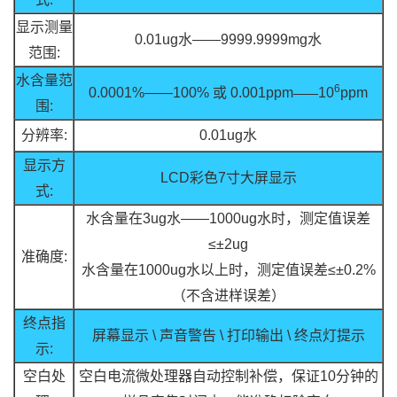
显示测量
0.01ug水——9999.9999mg水
范围:
水含量范
6
——
0.0001%——100% 或 0.001ppm
10
ppm
围:
分辨率:
0.01ug水
显示方
LCD彩色7寸大屏显示
式:
水含量在3ug水——1000ug水时，测定值误差
≤±2ug
准确度:
水含量在1000ug水以上时，测定值误差
≤±
0.2%
（不含进样误差）
终点指
屏幕显示 \ 声音警告 \ 打印输出 \ 终点灯提示
示:
空白处
空白电流微处理器自动控制补偿，保证10分钟的