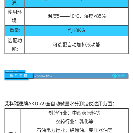
源:
使用环
温度5——40℃，湿度<85%
境:
重量:
约10KG
选配功
可选配自动加排液功能
能:
艾科瑞德牌
AKD-
A9全自动微量水分测定仪
适用范围：
制药行业：中西药原料等
农药行业：乳化等
石油电力行业：绝缘油、变压器油等