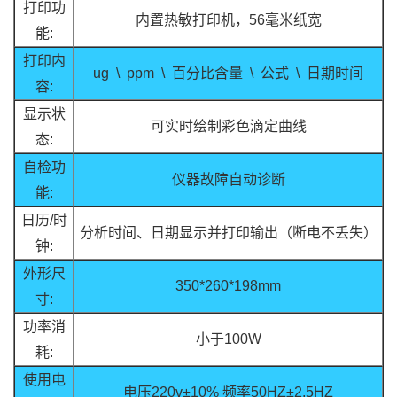
打印功
内置热敏打印机，56毫米纸宽
能:
打印内
ug \ ppm \ 百分比含量 \ 公式 \ 日期时间
容:
显示状
可实时绘制彩色滴定曲线
态:
自检功
仪器故障自动诊断
能:
日历/时
分析时间、日期显示并打印输出（断电不丢失）
钟:
外形尺
350*260*198mm
寸:
功率消
小于100W
耗:
使用电
电压220v±10% 频率50HZ±2.5HZ