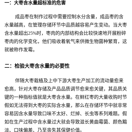
一：大枣含水量超标准的危害
成品枣在制作过程中需要控制水分含量，成品枣的含
水量越高，在管理存储环节中品质越容易产生变动。当大枣
含水量超出25%时，枣肉的内部结构会比较快速地开展粉碎
枣肉的化学变化，他们吸收着氧气来供微生物菌种繁育，这
就被称作发霉。
二：检验大枣含水量的必要性
伴随大枣栽植及上中下游大枣生产加工的流动量愈来
愈高，针对大枣存储及产品品质调节愈来愈关键，其品质关
键的一种指标值就是大枣含水量。在鲜红枣的大量收购时节
假如无法得到大枣的实际含水量，那么在存储环节中就非常
容易因含水量导致口味不太好、烂掉、长虫等系列难题。假
如在生产过程中含水量过大就会导致滋长黄曲霉菌、颜色黯
淡、口味偏差、乃至丧失其保健价值。